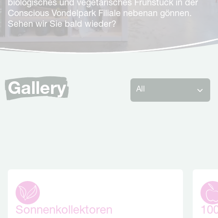
biologisches und vegetarisches Frühstück in der
Conscious Vondelpark Filiale nebenan gönnen.
Sehen wir Sie bald wieder?
Gallery
Sonnenkollektoren
100