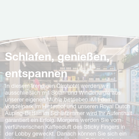
Schlafen, genießen,
entspannen
In diesem trendigen Ökohotel werden wir
ausschließlich mit Solar- und Windenergie aus
unserer eigenen Mühle betrieben. Mit dem
Vondelpark im Hinterhof und unseren Royal Dutch
Auping-Betten im Schlafzimmer wird Ihr Aufenthalt
garantiert ein Erfolg. Morgens werden Sie vom
verführerischen Kaffeeduft des Sticky Fingers in
der Lobby geweckt. Danach können Sie sich ein