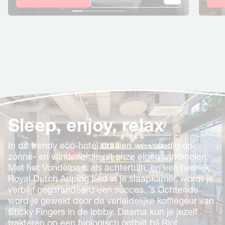
Sleep, enjoy, relax
In dit trendy eco-hotel draaien we volledig op
zonne- en windenergie uit onze eigen windmolen.
Met het Vondelpark als achtertuin, en een heerlijk
Royal Dutch Auping bed in je slaapkamer, wordt je
verblijf gegarandeerd een succes. ’s Ochtends
word je gewekt door de verleidelijke koffiegeur van
Sticky Fingers in de lobby. Daarna kun je jezelf
trakteren op een biologisch ontbijt bij Riot