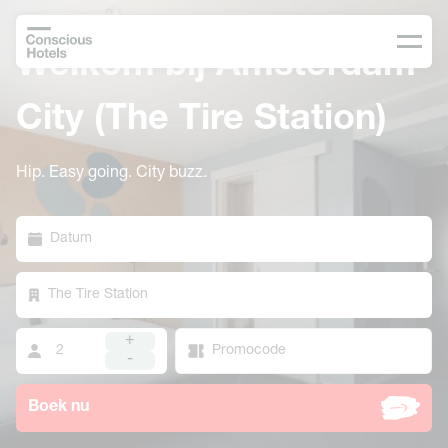
Welkom bij Amsterdam
City (The Tire Station)
Hip. Easy going. City buzz.
Datum
The Tire Station
+
-
Boek nu