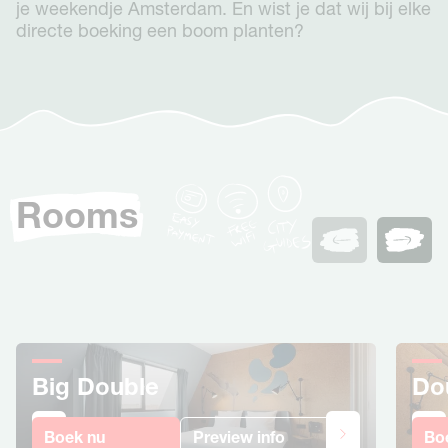
je weekendje Amsterdam. En wist je dat wij bij elke
directe boeking een boom planten?
Rooms
Big Double
Do
Boek nu
Preview info
Bo