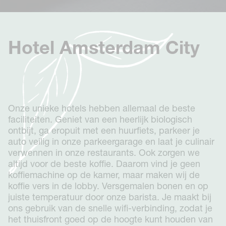
Verblijf
Westerpark
Groepen
The Tire Station
Evenementen & Eten
Museum Square
Gallery
Zakelijk
Hotel Amsterdam City
Vondelpark
Groepsboeking
Over
Oudegracht Utrecht
Conscious Hotels
Oosterpark
Contact
Eco-Sexy
FAQ
Conscious Bos
Deals
Neem contact op
Onze unieke hotels hebben allemaal de beste
Uitbreiding
Vacatures
0:04
0:09
faciliteiten. Geniet van een heerlijk biologisch
News
Boek nu
ontbijt, ga eropuit met een huurfiets, parkeer je
auto veilig in onze parkeergarage en laat je culinair
verwennen in onze restaurants. Ook zorgen we
altijd voor de beste koffie. Daarom vind je geen
koffiemachine op de kamer, maar maken wij de
koffie vers in de lobby. Versgemalen bonen en op
juiste temperatuur door onze barista. Je maakt bij
ons gebruik van de snelle wifi-verbinding, zodat je
het thuisfront goed op de hoogte kunt houden van