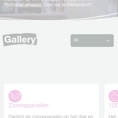
Restobar ernaast. Zien we je binnenkort?
Gallery
Zonnepanelen
100
Dankzij de zonnepanelen op het dak en
Het 